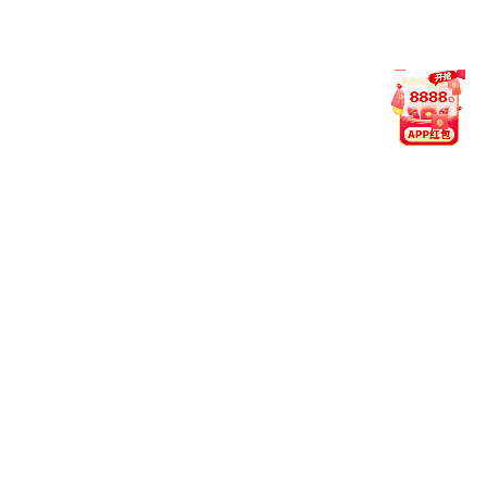
此外，对于发展中的年轻人才来说，加强心理素质培
养也不可忽视。在高强度比赛环境中，他们可能会面
临压力甚至挫折。如果能够提高心理韧性，不仅能帮
助个人迅速回暖，也会令整个团队保持积极状态。因
此，引入专业心理辅导资源，将是助推年轻人成长的
重要举措。
4、与绿军和尼克斯竞争态势
最后，与凯尔特人和尼克斯等东部强敌之间的竞争态
势，也是决定活塞能否突围的重要因素。目前来看，
两支球队均展现出较为强劲的统治力，无论是在阵容
配置还是比赛经验上，都明显优于活塞。然而，对比
之下，也并非没有机会可言。
首先，从交锋记录来看，如果两者间存在差距，那么