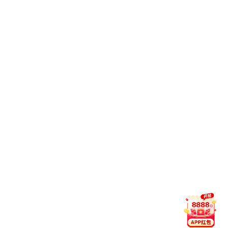
3. 账户结构重构
优化设备登录体验，支持自动识别；成长记录以图表形式展现，
便于用户自查；新增记录筛选功能，提高可读性。
4. 其他更新
解决低分辨率设备部分界面错位问题。
整体加载速度提升约 27%。
帮助中心加入“规则教学”视频，支持中文字幕。
5. 风险提示系统上线
当赛事数据波动过快时，系统将弹出提示层，避免误触操作。串
联项目中若出现异常，也可自动筛除。
6. 地区适配与语言拓展
九游体育 新增多语言界面（含英语、马来语、泰语），支持地区
自动切换赛事内容与显示格式。