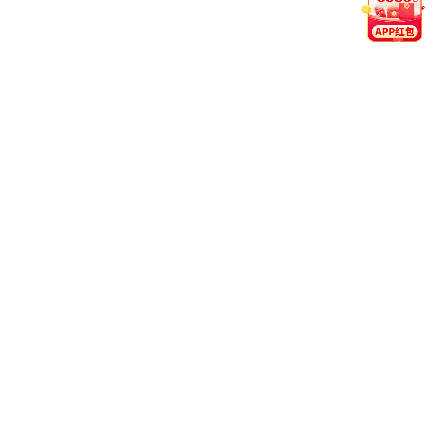
2023年12月20日 · App v5.4.0
世界杯期间数据展示全面提速
升级数据缓存方案，应对多场赛事同时加载时的性能压
力。
对球员动态与进球动画进行了流畅度优化，适配主流网
络环境。
新增“精彩回看”模块，重点赛事集锦支持一键快速回
放。
2023年11月2日 · App v5.3.6
电竞赛事专属页上线，强化交互体验
增设“战队动态”区块，涵盖近期赛程与战力变化。
适配旧机型夜间模式，解决字体样式兼容问题。
整体响应速度提升，页面切换更为顺滑。
2023年9月15日 · App v5.3.2