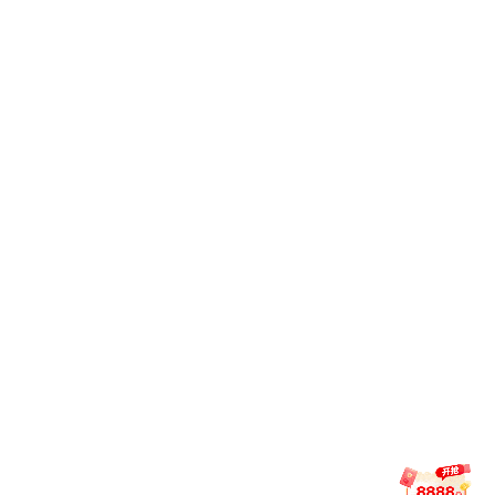
异常防控层
AI监控
风控预警
系统实时分析登录频率、操作路径等指标，提前发现可疑
行为并及时响应。
九游体育 · 应用版本更新日志
每一次更新，都是为提供更高效、更沉浸式的赛事体验而前
行。