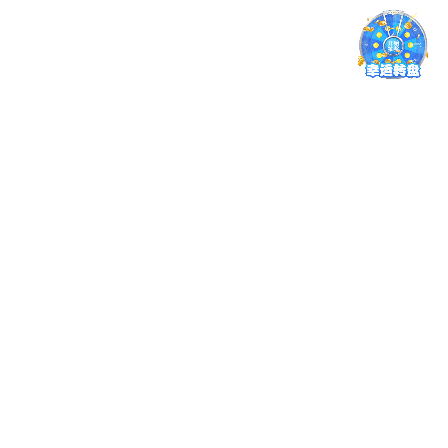
提供多种媒体形式如图文、短视频、集锦回顾，提升九游
体育 的平台使用粘性与用户参与感。
多维安全防御模型
九游体育从多个层面构建立体式防御体系，涵盖数据传输、
账户操作与隐私保护，力求为用户营造安全、稳定的使用体
验。